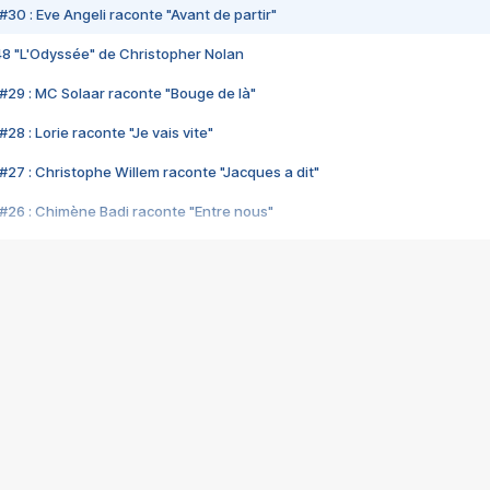
#30 : Eve Angeli raconte "Avant de partir"
48 "L'Odyssée" de Christopher Nolan
#29 : MC Solaar raconte "Bouge de là"
28 : Lorie raconte "Je vais vite"
#27 : Christophe Willem raconte "Jacques a dit"
#26 : Chimène Badi raconte "Entre nous"
#25 : Indochine raconte "3e sexe"
#24 : Zaho raconte "C'est chelou"
#23 : Patrick Bruel raconte "Au café des délices"
#22 : Kyo raconte "Le chemin"
#21 : Nolwenn Leroy raconte "Cassé"
#20 : Patrick Hernandez raconte "Born to be alive"
#19 : Lorie raconte "Près de moi"