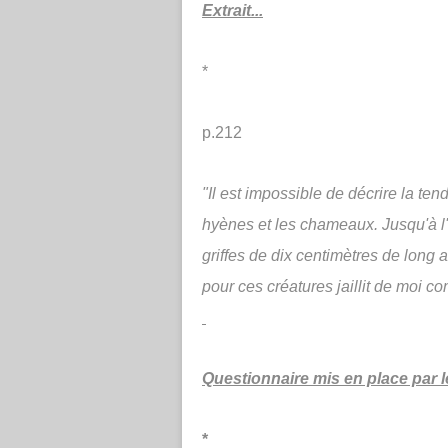
Extrait...
*
p.212
"Il est impossible de décrire la ten
hyènes et les chameaux. Jusqu'à l'o
griffes de dix centimètres de long 
pour ces créatures jaillit de moi c
Questionnaire mis en place par le
*