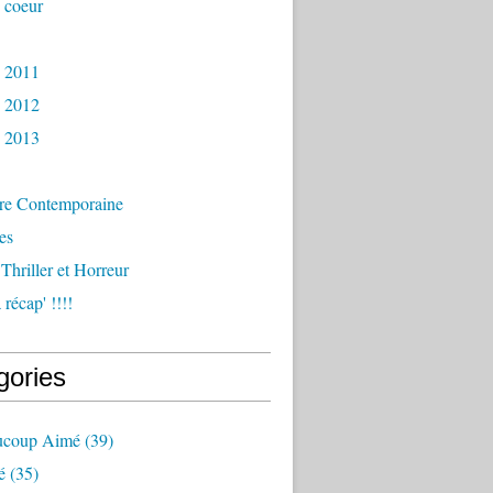
 coeur
s 2011
s 2012
s 2013
ure Contemporaine
es
 Thriller et Horreur
récap' !!!!
gories
aucoup Aimé
(39)
é
(35)