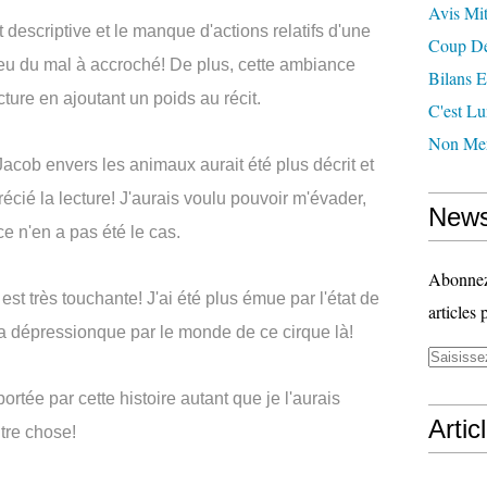
Avis Mit
et descriptive et le manque d'actions relatifs d'une
Coup D
ai eu du mal à accroché! De plus, cette ambiance
Bilans E
ture en ajoutant un poids au récit.
C'est Lu
Non Mer
 Jacob envers les animaux aurait été plus décrit et
écié la lecture! J'aurais voulu pouvoir m'évader,
News
 n'en a pas été le cas.
Abonnez-
 est très touchante! J'ai été plus émue par l'état de
articles 
et la dépressionque par le monde de ce cirque là!
portée par cette histoire autant que je l'aurais
Artic
utre chose!