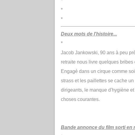
*
*
*
Deux mots de l'histoire...
*
Jacob Jankowski, 90 ans à peu prè
retraite nous livre quelques bribes
Engagé dans un cirque comme soign
strass et les paillettes se cache u
dirigeants, le manque d'hygiène et 
choses courantes.
Bande annonce du film sorti en m