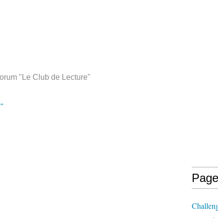
forum "Le Club de Lecture"
"
Page
Challen