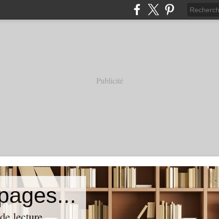
Publicité
 pages...
de lecture