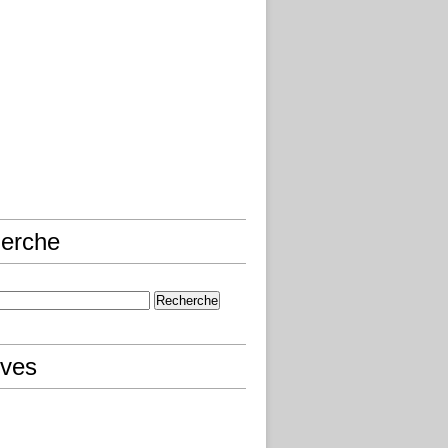
erche
ives