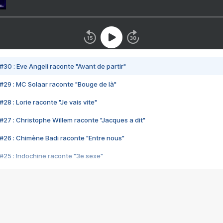
#30 : Eve Angeli raconte "Avant de partir"
#29 : MC Solaar raconte "Bouge de là"
28 : Lorie raconte "Je vais vite"
#27 : Christophe Willem raconte "Jacques a dit"
#26 : Chimène Badi raconte "Entre nous"
#25 : Indochine raconte "3e sexe"
#24 : Zaho raconte "C'est chelou"
#23 : Patrick Bruel raconte "Au café des délices"
#22 : Kyo raconte "Le chemin"