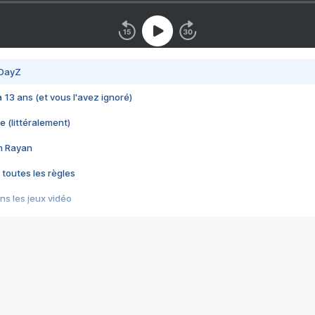
 DayZ
 a 13 ans (et vous l'avez ignoré)
e (littéralement)
im Rayan
 toutes les règles
s les jeux vidéo
us choquant de Rockstar ? - Le scandale BULLY
e plus moche de Steam
du RÊVE tourne au CAUCHEMAR
pendant 8 heures