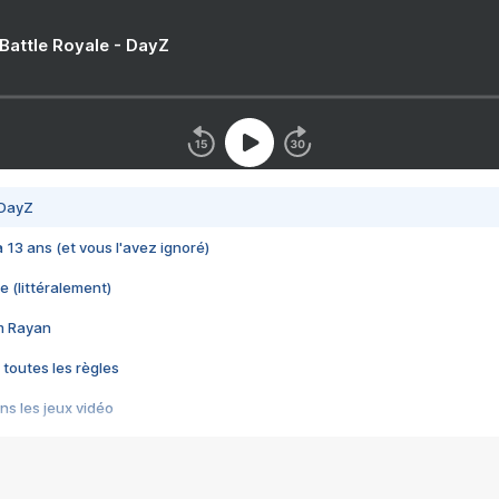
 Battle Royale - DayZ
 DayZ
 a 13 ans (et vous l'avez ignoré)
e (littéralement)
im Rayan
 toutes les règles
s les jeux vidéo
us choquant de Rockstar ? - Le scandale BULLY
e plus moche de Steam