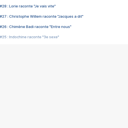
28 : Lorie raconte "Je vais vite"
#27 : Christophe Willem raconte "Jacques a dit"
#26 : Chimène Badi raconte "Entre nous"
#25 : Indochine raconte "3e sexe"
#24 : Zaho raconte "C'est chelou"
#23 : Patrick Bruel raconte "Au café des délices"
#22 : Kyo raconte "Le chemin"
#21 : Nolwenn Leroy raconte "Cassé"
#20 : Patrick Hernandez raconte "Born to be alive"
#19 : Lorie raconte "Près de moi"
#18 : Michael Jones raconte "A nos actes manqués" (avec Jean-Jacque
#17 : Khaled raconte "Aïcha"