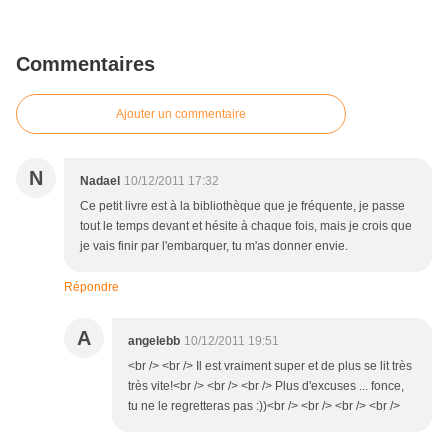
Commentaires
Ajouter un commentaire
N
Nadael
10/12/2011 17:32
Ce petit livre est à la bibliothèque que je fréquente, je passe
tout le temps devant et hésite à chaque fois, mais je crois que
je vais finir par l'embarquer, tu m'as donner envie.
Répondre
A
angelebb
10/12/2011 19:51
<br /> <br /> Il est vraiment super et de plus se lit très
très vite!<br /> <br /> <br /> Plus d'excuses ... fonce,
tu ne le regretteras pas :))<br /> <br /> <br /> <br />