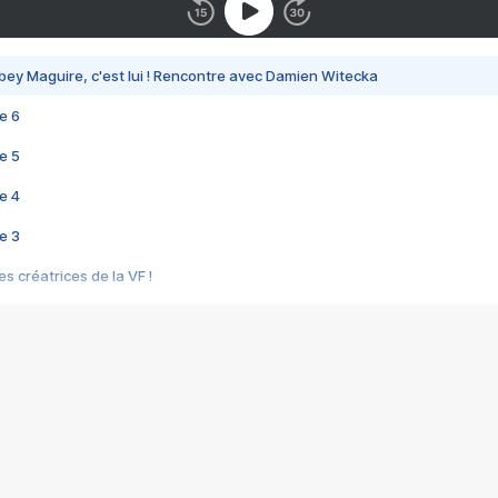
bey Maguire, c'est lui ! Rencontre avec Damien Witecka
e 6
e 5
e 4
e 3
s créatrices de la VF !
e 2
e 1
e Mektoub My Love arrive enfin ! Rencontre avec Shaïn Boumedine et Sal
i : après Toni en famille
elle réalise le bouleversant Dites lui que je l'aime