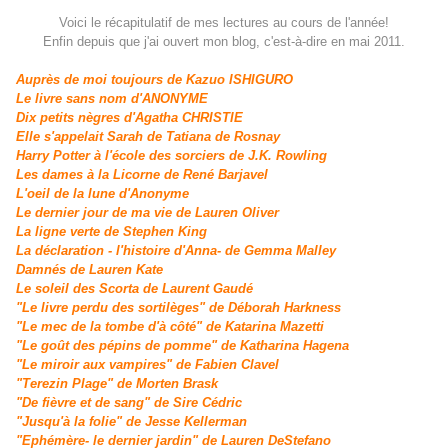
Voici le récapitulatif de mes lectures au cours de l'année!
Enfin depuis que j'ai ouvert mon blog, c'est-à-dire en mai 2011.
Auprès de moi toujours de Kazuo ISHIGURO
Le livre sans nom d'ANONYME
Dix petits nègres d'Agatha CHRISTIE
Elle s'appelait Sarah de Tatiana de Rosnay
Harry Potter à l'école des sorciers de J.K. Rowling
Les dames à la Licorne de René Barjavel
L'oeil de la lune d'Anonyme
Le dernier jour de ma vie de Lauren Oliver
La ligne verte de Stephen King
La déclaration - l'histoire d'Anna- de Gemma Malley
Damnés de Lauren Kate
Le soleil des Scorta de Laurent Gaudé
"Le livre perdu des sortilèges" de Déborah Harkness
"Le mec de la tombe d'à côté" de Katarina Mazetti
"Le goût des pépins de pomme" de Katharina Hagena
"Le miroir aux vampires" de Fabien Clavel
"Terezin Plage" de Morten Brask
"De fièvre et de sang" de Sire Cédric
"Jusqu'à la folie" de Jesse Kellerman
"Ephémère- le dernier jardin" de Lauren DeStefano