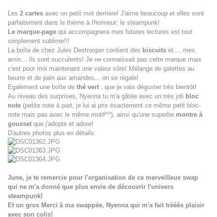
Les
2 cartes
avec un petit mot derrière! J'aime beaucoup et elles sont
parfaitement dans le thème à l'honneur; le steampunk!
Le marque-page
qui accompagnera mes futures lectures est tout
simplement sublime!!!
La boîte de chez Jules Destrooper contient des
biscuits
et ... mes
amis... ils sont succulents! Je ne connaissait pas cette marque mais
c'est pour moi maintenant une valeur sûre! Mélange de galettes au
beurre et de pain aux amandes... on se régale!
Egalement une boîte de
thé vert
, que je vais déguster très bientôt!
Au niveau des surprises, Nyenna tu m'a gâtée avec un très joli
bloc
note
(petite note à part, je lui ai pris éxactement ce même petit bloc-
note mais pas avec le même motif^^), ainsi qu'une superbe
montre à
gousset
que j'adopte et adore!
D'autres photos plus en détails:
June, je te remercie pour l'organisation de ce merveilleux swap
qui ne m'a donné que plus envie de découvrir l'univers
steampunk!
Et un gros Merci à ma swappée, Nyenna qui m'a fait trèèès plaisir
avec son colis!