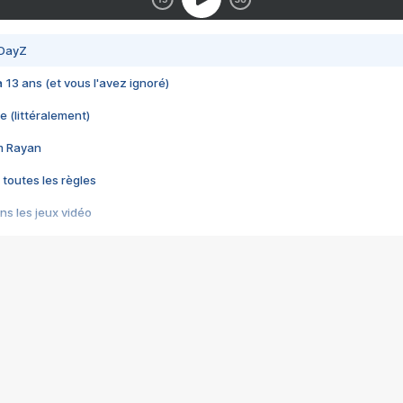
 DayZ
 a 13 ans (et vous l'avez ignoré)
e (littéralement)
im Rayan
 toutes les règles
s les jeux vidéo
us choquant de Rockstar ? - Le scandale BULLY
e plus moche de Steam
du RÊVE tourne au CAUCHEMAR
pendant 8 heures
it… à tort