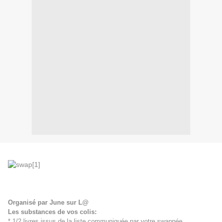
Organisé par June sur L@
L
es substances de vos colis:
* 1/2 livres issus de la liste communiquée par votre swappée