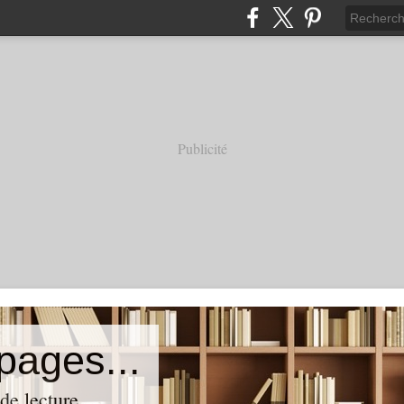
Publicité
 pages...
de lecture