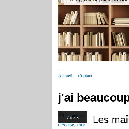
Accueil
Contact
j'ai beaucou
Les maî
7 mars