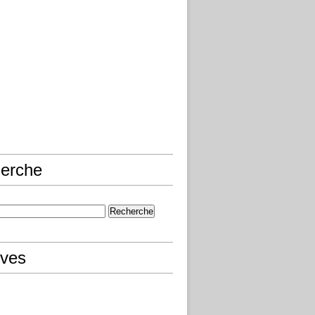
erche
ives