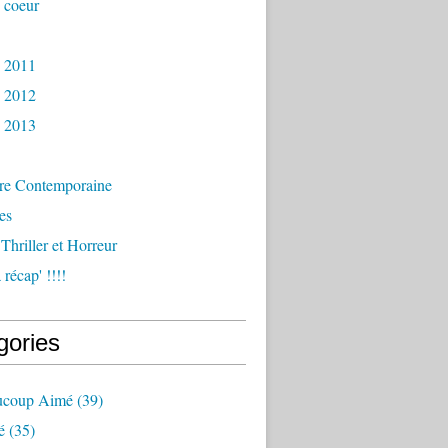
 coeur
s 2011
s 2012
s 2013
ure Contemporaine
es
 Thriller et Horreur
récap' !!!!
gories
aucoup Aimé
(39)
é
(35)