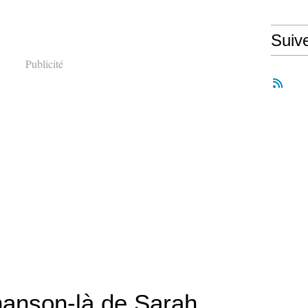
Suiv
Publicité
hanson-là de Sarah