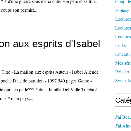
* * d'une guerre sans merci entre son père et sa fille,
Coup de
 coups son permis;...
Fantasy
Lecture
Lecture
Lecture
n aux esprits d'Isabel
Links
Littérat
Mes séri
Policier.
 Titre - La maison aux esprits Auteur - Isabel Allende
Swap, la 
e poche Date de parution - 1997 540 pages Genre -
 quoi ça parle??? * de la famille Del Valle-Trueba à
ions * d'un pays;...
Caté
J'ai Be
J'ai Aim