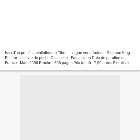
Issu d'un prêt à la bibliothèque Titre - La ligne verte Auteur - Stephen King
Editeur - Le livre de poche Collection - Fantastique Date de parution en
France - Mars 2008 Broché - 506 pages Prix (neuf) - 7,50 euros Extraits p.32
" -Ton temps içi, mon gars,...