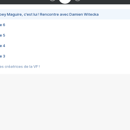
bey Maguire, c'est lui ! Rencontre avec Damien Witecka
e 6
e 5
e 4
e 3
s créatrices de la VF !
e 2
e 1
e Mektoub My Love arrive enfin ! Rencontre avec Shaïn Boumedine et Sal
i : après Toni en famille
elle réalise le bouleversant Dites lui que je l'aime
ais ! Rencontre autour de Vie privée de Rebecca Zlotowski