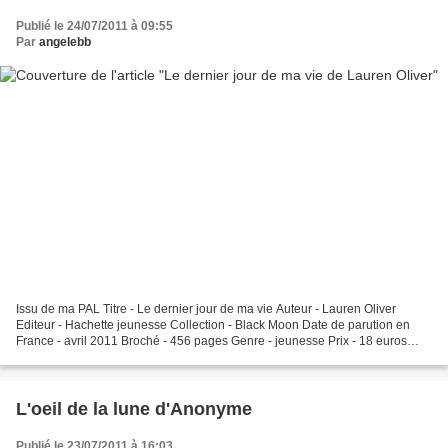
Publié le 24/07/2011 à 09:55
Par
angelebb
Issu de ma PAL Titre - Le dernier jour de ma vie Auteur - Lauren Oliver
Editeur - Hachette jeunesse Collection - Black Moon Date de parution en
France - avril 2011 Broché - 456 pages Genre - jeunesse Prix - 18 euros
Extraits p.9 "D'après certains, juste...
L'oeil de la lune d'Anonyme
Publié le 23/07/2011 à 16:03