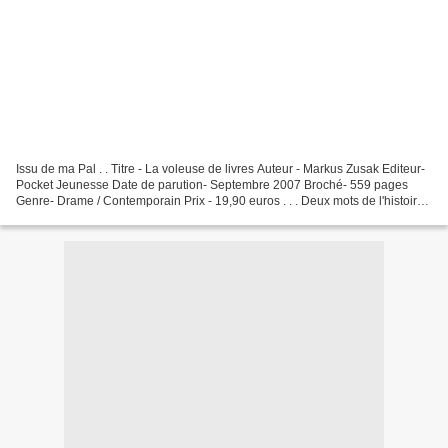
Issu de ma Pal . . Titre - La voleuse de livres Auteur - Markus Zusak Editeur-
Pocket Jeunesse Date de parution- Septembre 2007 Broché- 559 pages
Genre- Drame / Contemporain Prix - 19,90 euros . . . Deux mots de l'histoire .
La mort, narratrice de ce...