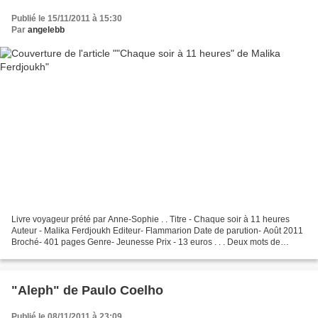
Publié le 15/11/2011 à 15:30
Par
angelebb
Livre voyageur prété par Anne-Sophie . . Titre - Chaque soir à 11 heures
Auteur - Malika Ferdjoukh Editeur- Flammarion Date de parution- Août 2011
Broché- 401 pages Genre- Jeunesse Prix - 13 euros . . . Deux mots de
l'histoire . Lors de l'anniversaire...
"Aleph" de Paulo Coelho
Publié le 08/11/2011 à 23:09