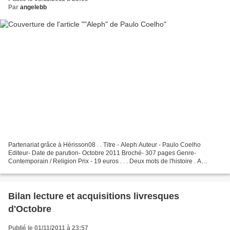
Par
angelebb
Partenariat grâce à Hérisson08 . . Titre - Aleph Auteur - Paulo Coelho
Editeur- Date de parution- Octobre 2011 Broché- 307 pages Genre-
Contemporain / Religion Prix - 19 euros . . . Deux mots de l'histoire . A
presque 60 ans, Paulo Coelho est à un tournant...
Bilan lecture et acquisitions livresques
d'Octobre
Publié le 01/11/2011 à 23:57