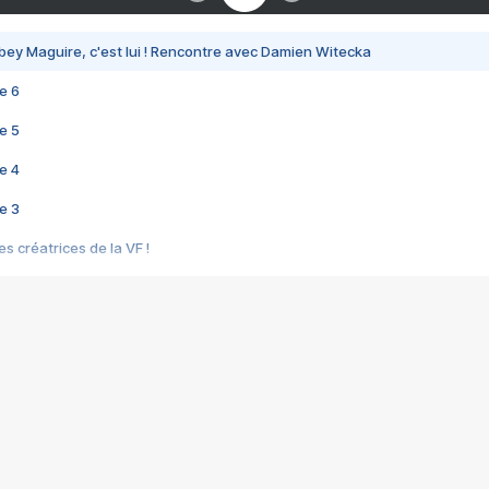
bey Maguire, c'est lui ! Rencontre avec Damien Witecka
e 6
e 5
e 4
e 3
s créatrices de la VF !
e 2
e 1
e Mektoub My Love arrive enfin ! Rencontre avec Shaïn Boumedine et Sal
i : après Toni en famille
elle réalise le bouleversant Dites lui que je l'aime
ais ! Rencontre autour de Vie privée de Rebecca Zlotowski